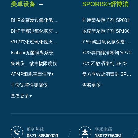
美卓设备
SPORIS®️舒博消
毒剂
DHP冷蒸发过氧化氢灭菌系列
即用型杀孢子剂 SP001
DHP干雾过氧化氢灭菌器
浓缩型杀孢子剂 SP100
VHP汽化过氧化氢灭菌器
7.5%纯过氧化氢杀孢子剂 SP007
Isolator无菌隔离系统
70%异丙醇消毒剂 SP70
集菌仪、微生物限度仪
75%乙醇消毒剂 SP75
ATMP细胞基因治疗+
复方季铵盐消毒剂 SP001F
手套完整性测漏仪
查看更多+
查看更多+
服务热线
客服电话
0571-86500029
18072756351