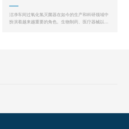
家厂商的设备比较符合当下需
洁净车间过氧化氢灭菌器在如今的生产和科研领域中
扮演着越来越重要的角色。生物制药、医疗器械以及
电子半导体等行业的高速发展，对环境的洁净度要求
越来越严格，这使得过氧