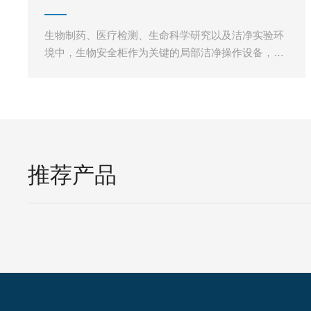
卓生物MZ-VHP MIN
生物制药、医疗检测、生命科学研究以及洁净实验环
境中，生物安全柜作为关键的局部洁净操作设备，承
担着样品保护、人员防护以及环境污染控制的重要作
用。通过高效过滤系统与
推荐产品