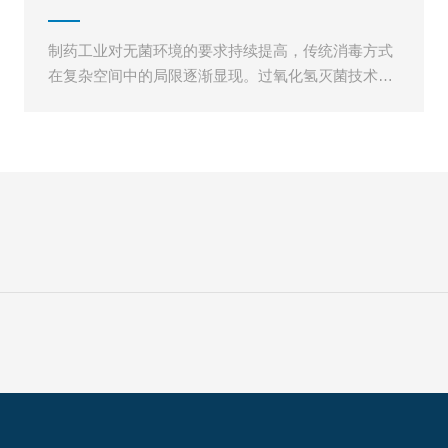
过氧化氢灭菌器供应厂家
制药工业对无菌环境的要求持续提高，传统消毒方式
在复杂空间中的局限逐渐显现。过氧化氢灭菌技术凭
借良好的穿透性和广谱杀灭能力，在高等级洁净环境
中得到广泛应用。站在长