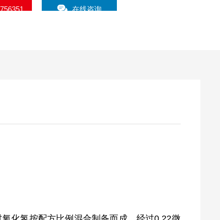
2756351
在线咨询
过氧化氢按配方比例混合制备而成，经过0.22微