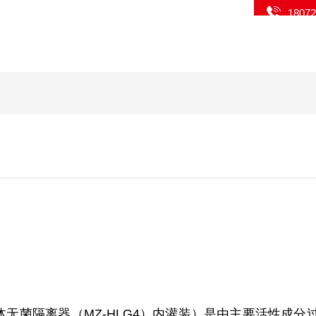
1807
体无菌隔离器（MZ-HLG4）内灌装）是由主要活性成分