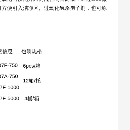
可方便引入洁净区。过氧化氢杀孢子剂，也可称
货信息
包装规格
07F-750
6pcs/箱
07A-750
12箱/托
7F-1000
7F-5000
4桶/箱