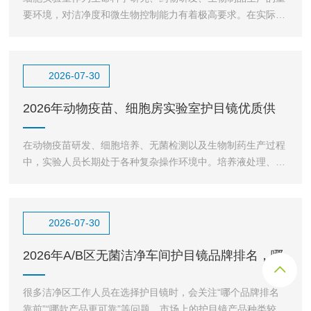
要环境，对洁净度和微生物控制能力有着极高要求。在实际实
验环境中，支原体污染一直是细胞培养过程中的重点防控对
2026-07-30
2026年动物疫苗、细胞房实验室护目镜优质供
应商推荐指南！
在动物疫苗研发、细胞培养、无菌检测以及生物制药生产过程
中，实验人员长期处于各种复杂操作环境中。培养液处理、样
品转移、消毒剂使用、设备清洁维护等环节，都可能存在液
2026-07-30
2026年A/B区无菌洁净车间护目镜品牌排名，哪
家靠谱看完你
很多洁净区工作人员在选择护目镜时，会关注“哪个品牌排名
靠前”“哪款产品更可靠”等问题。市场上的护目镜产品种类较