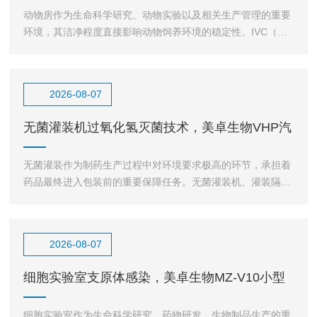
动物房作为生命科学研究、动物实验以及相关生产管理的重要
环境，其洁净程度直接影响动物饲养环境的稳定性。IVC（独
立通气笼盒）系统凭借独立送排风、环境隔离以及便于动
2026-08-07
无菌灌装机过氧化氢灭菌技术，美卓生物VHP汽
化灭菌解决无菌罐
无菌灌装作为制药生产过程中对环境要求极高的环节，承担着
药品最终进入包装前的重要保障任务。无菌灌装机、灌装隔离
区域、灌装舱体以及周边辅助空间，都需要保持稳定可靠的
2026-08-07
细胞实验室支原体感染，美卓生物MZ-V10小型
汽化灭菌器根本
细胞实验室作为生命科学研究、药物研发、生物制品生产的重