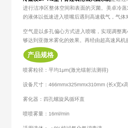
进行洁净区整体空间和表面的灭菌。
美卓冷蒸
的液体以低速进入喷嘴后遇到高速载气，气体
空气是以多孔偏心方式进入喷嘴，实现调整离
够达到亚微米雾化的效果。再经由超高速风机
产品规格
喷雾粒径：平均1μm(激光镭射法测得)
设备尺寸：466mmx325mmx310mm (长x宽x高
雾化器：四孔螺旋风循环直
喷
喷雾量：16ml/min