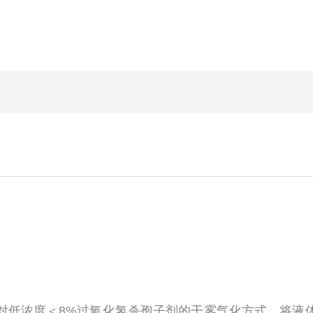
对低浓度＜8%过氧化氢杀孢子剂的干雾气化方式，将液体