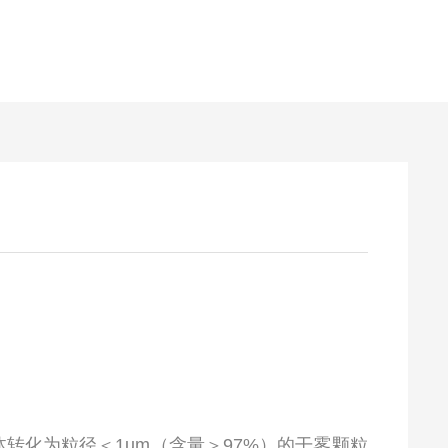
转化为粒径＜1um（含量＞97%）的干雾颗粒