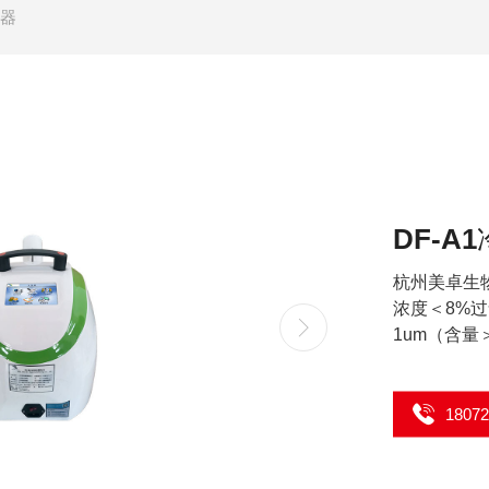
菌器
····
DF-
杭州美卓生
浓度＜8%
1um（含
1807