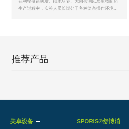
在动物疫苗研发、细胞培养、无菌检测以及生物制药
生产过程中，实验人员长期处于各种复杂操作环境
中。培养液处理、样品转移、消毒剂使用、设备清洁
维护等环节，都可能存在液
推荐产品
美卓设备
SPORIS®️舒博消