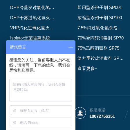
毒剂
DHP冷蒸发过氧化氢灭菌系列
即用型杀孢子剂 SP001
DHP干雾过氧化氢灭菌器
浓缩型杀孢子剂 SP100
VHP汽化过氧化氢灭菌器
7.5%纯过氧化氢杀孢子剂 SP007
Isolator无菌隔离系统
70%异丙醇消毒剂 SP70
请您留言
集菌仪、微生物限度仪
75%乙醇消毒剂 SP75
ATMP细胞基因治疗+
复方季铵盐消毒剂 SP001F
感谢您的关注，当前客服人员不在
线，请填写一下您的信息，我们会
手套完整性测漏仪
查看更多+
尽快和您联系。
查看更多+
服务热线
客服电话
0571-86500029
18072756351