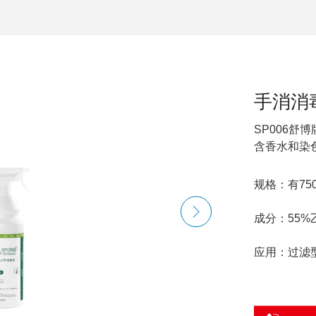
手消消
····
SP006舒
含香水和染色
规格：有75
成分：55%
应用：过滤