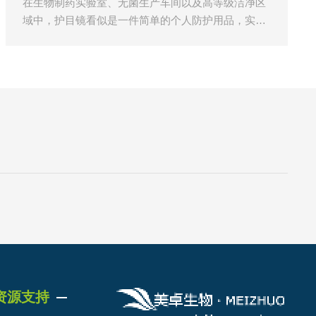
在生物制药实验室、无菌生产车间以及高等级洁净区
域中，护目镜看似是一件简单的个人防护用品，实际
承担着保护操作人员眼部安全、维持洁净环境稳定的
重要作用。生物制药实验
资源支持