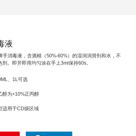
毒液
····
博牌手消毒液，含酒精（50%-60%）的湿润润滑剂和水，不
剂。即开即用均匀涂在手上3ml保持60s。
0ML、1L可选
乙醇为+10%正丙醇
型适用于CD级区域