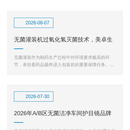
2026-08-07
无菌灌装机过氧化氢灭菌技术，美卓生
物VHP汽化灭菌解决无菌罐
无菌灌装作为制药生产过程中对环境要求极高的环
节，承担着药品最终进入包装前的重要保障任务。无
菌灌装机、灌装隔离区域、灌装舱体以及周边辅助空
间，都需要保持稳定可靠的
2026-07-30
2026年A/B区无菌洁净车间护目镜品牌
排名，哪家靠谱看完你