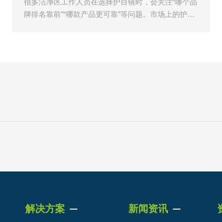
很多洁净区工作人员在选择护目镜时，会关注“哪个品
牌排名靠前”“哪款产品更可靠”等问题。市场上的护目
镜产品种类较多，从普通工业防护眼镜到实验室专用
护目镜，外观相似
解决方案
新闻资讯