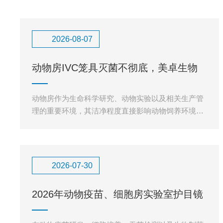
2026-08-07
动物房IVC笼具灭菌不彻底，美卓生物
MZ-V200汽化过氧化
动物房作为生命科学研究、动物实验以及相关生产管
理的重要环境，其洁净程度直接影响动物饲养环境的
稳定性。IVC（独立通气笼盒）系统凭借独立送排
风、环境隔离以及便于动
2026-07-30
2026年动物疫苗、细胞房实验室护目镜
优质供应商推荐指南！