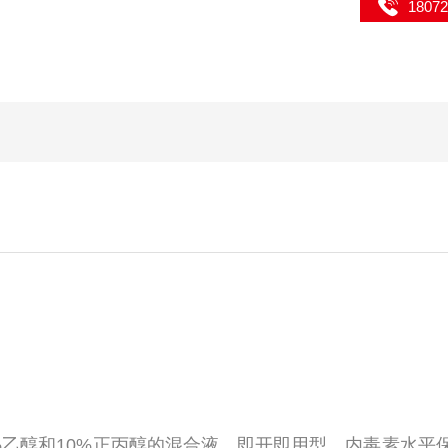
1807
乙醇和10%正丙醇的混合液，即开即用型，内毒素水平保证低