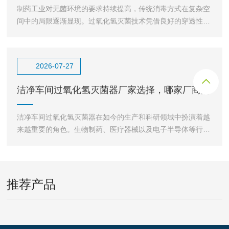
制药工业对无菌环境的要求持续提高，传统消毒方式在复杂空
间中的局限逐渐显现。过氧化氢灭菌技术凭借良好的穿透性和
广谱杀灭能力，在高等级洁净环境中得到广泛应用。站在长
2026-07-27
洁净车间过氧化氢灭菌器厂家选择，哪家厂商的
设备比较符合当下需
洁净车间过氧化氢灭菌器在如今的生产和科研领域中扮演着越
来越重要的角色。生物制药、医疗器械以及电子半导体等行业
的高速发展，对环境的洁净度要求越来越严格，这使得过氧
推荐产品