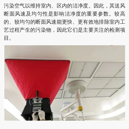
污染空气以维持室内、区内的洁净度。因此，其送风
断面风速及均匀性是影响洁净度的重要参数。较高
的、较均匀的断面风速能更快、更有效地排除室内工
艺过程产生的污染物，因此它们是主要关注的检测项
目。