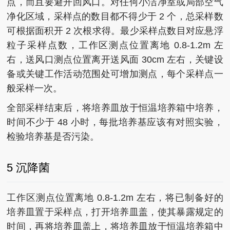
点，而且要避开回风口。对任何小洁净室或局部空气
净化区域，采样点的数目都不得少于 2 个，总采样数
可根据面积开 2 次根求得。最少采样点数目对应悬浮
粒子采样点数，工作区测点位置离地 0.8-1.2m 左
右，送风口测点位置离开送风面 30cm 左右，关键设
备或关键工作活动范围处可增加测点，每个采样点一
般采样一次。
全部采样结束后，将培养皿放于恒温培养箱中培养，
时间不少于 48 小时，每批培养基应该有对照实验，
检验培养基是否污染。
5 沉降菌
工作区测点位置离地 0.8-1.2m 左右，将已制备好的
培养皿置于采样点，打开培养皿盖，使其暴露规定的
时间，再将培养皿盖上，将培养皿放于恒温培养箱中