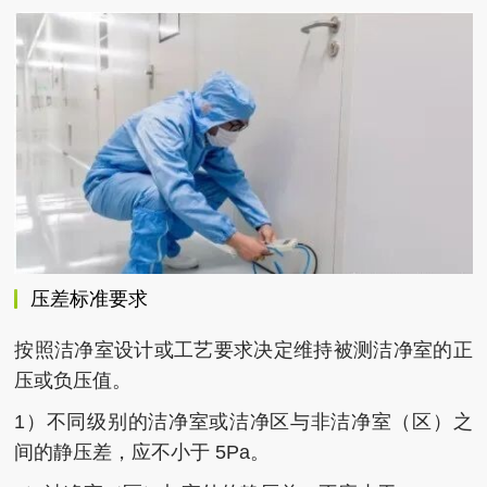
压差标准要求
按照洁净室设计或工艺要求决定维持被测洁净室的正
压或负压值。
1）不同级别的洁净室或洁净区与非洁净室（区）之
间的静压差，应不小于 5Pa。