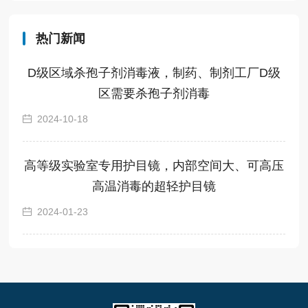
热门新闻
D级区域杀孢子剂消毒液，制药、制剂工厂D级
区需要杀孢子剂消毒
2024-10-18
高等级实验室专用护目镜，内部空间大、可高压
高温消毒的超轻护目镜
2024-01-23