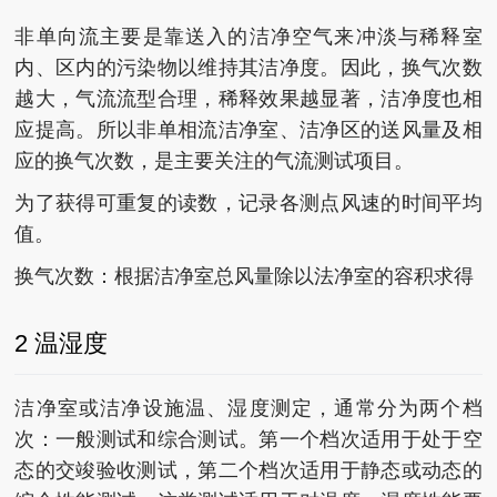
非单向流主要是靠送入的洁净空气来冲淡与稀释室
内、区内的污染物以维持其洁净度。因此，换气次数
越大，气流流型合理，稀释效果越显著，洁净度也相
应提高。所以非单相流洁净室、洁净区的送风量及相
应的换气次数，是主要关注的气流测试项目。
为了获得可重复的读数，记录各测点风速的时间平均
值。
换气次数：根据洁净室总风量除以法净室的容积求得
2 温湿度
洁净室或洁净设施温、湿度测定，通常分为两个档
次：一般测试和综合测试。第一个档次适用于处于空
态的交竣验收测试，第二个档次适用于静态或动态的