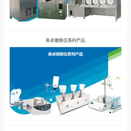
美卓微限仪系列产品